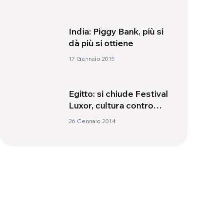
India: Piggy Bank, più si
dà più si ottiene
17 Gennaio 2015
Egitto: si chiude Festival
Luxor, cultura contro
terrorismo
26 Gennaio 2014