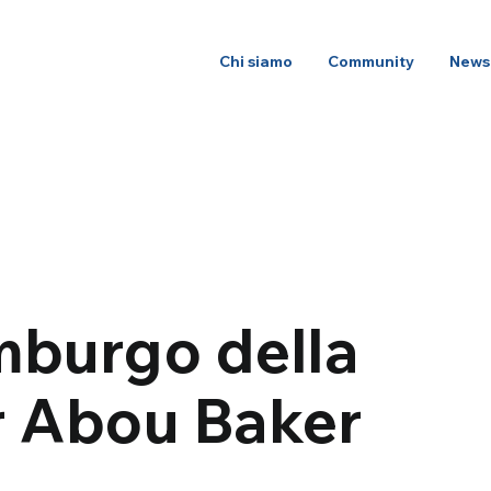
Chi siamo
Community
News
mburgo della
r Abou Baker