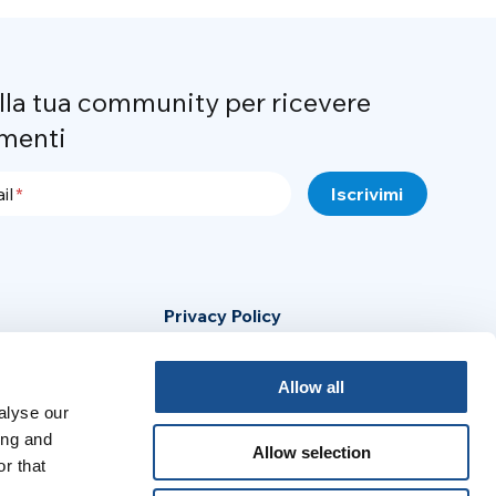
alla tua community per ricevere
menti
il
Privacy Policy
Cookie Policy
Allow all
Avviso Legale
alyse our
ing and
Allow selection
r that