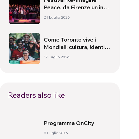
Peace, da Firenze un inno
alla pace
24 Luglio 2026
Come Toronto vive i
Mondiali: cultura, identità
e politica oltre il campo
17 Luglio 2026
Readers also like
Programma OnCity
8 Luglio 2016