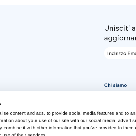
Unisciti 
aggiorna
Indirizzo Ema
Chi siamo
Community
s
News
ise content and ads, to provide social media features and to an
Press area
rmation about your use of our site with our social media, advertis
 combine it with other information that you’ve provided to them o
 use of their services.