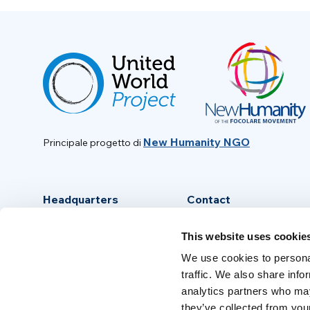
New Humanity NGO
Principale progetto di
Headquarters
Contact
Via Piave, 15 - 00046
info@new-humanity.org
This website uses cookie
Grottaferrata, (Rome) Italy
+39 06 94 31 56 35
We use cookies to personal
traffic. We also share info
analytics partners who may
they’ve collected from your