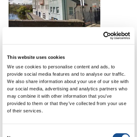
continuare a trasformare la comunità.
Trasformare le relazioni attraverso lo
spartiacque, trasformare l’aspetto del luogo e
This website uses cookies
trasformare il futuro per i loro giovani.
We use cookies to personalise content and ads, to
provide social media features and to analyse our traffic.
I benefici includono la gestione del centro
We also share information about your use of our site with
comunitario che ospita un gruppo di gioco
our social media, advertising and analytics partners who
trasversale alla comunità, un bar, una
may combine it with other information that you’ve
provided to them or that they’ve collected from your use
farmacia, un parrucchiere, un ufficio e una sala
of their services.
della comunità e il quartier generale del club
motociclistico locale. Si assumono anche la
responsabilità di occuparsi delle aree comuni,
Consent