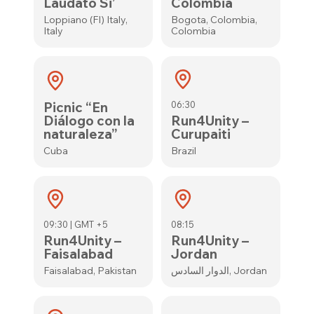
Laudato Si’
Colombia
Loppiano (FI) Italy,
Bogota, Colombia,
Italy
Colombia
Picnic “En
06:30
Diálogo con la
Run4Unity –
naturaleza”
Curupaiti
Cuba
Brazil
09:30 | GMT +5
08:15
Run4Unity –
Run4Unity –
Faisalabad
Jordan
Faisalabad, Pakistan
الدوار السادس, Jordan