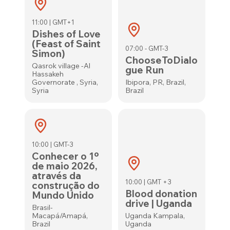
11:00 | GMT+1
Dishes of Love
(Feast of Saint
07:00 - GMT-3
Simon)
ChooseToDialo
Qasrok village -Al
gue Run
Hassakeh
Governorate , Syria,
Ibipora, PR, Brazil,
Syria
Brazil
10:00 | GMT-3
Conhecer o 1º
de maio 2026,
através da
10:00 | GMT +3
construção do
Blood donation
Mundo Unido
drive | Uganda
Brasil-
Macapá/Amapá,
Uganda Kampala,
Brazil
Uganda