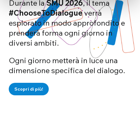
Durante la
SMU 2026
, il tema
#ChooseToDialogue
verrà
esplorato in modo approfondito e
prenderà forma ogni giorno in
diversi ambiti.
Ogni giorno metterà in luce una
dimensione specifica del dialogo.
Scopri di più!