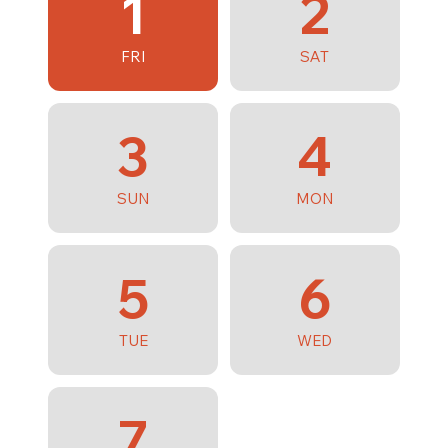
1
2
FRI
SAT
3
4
SUN
MON
5
6
TUE
WED
7