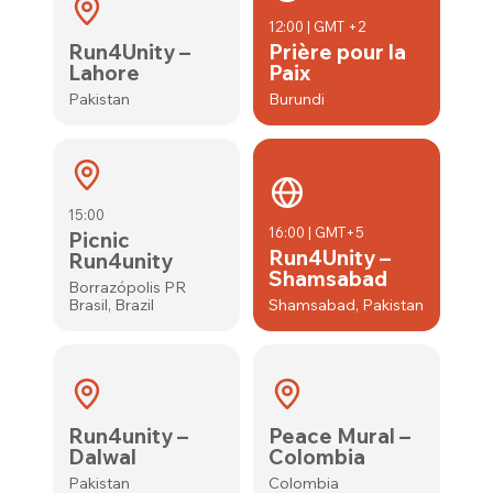
12:00 | GMT +2
Run4Unity –
Prière pour la
Lahore
Paix
Pakistan
Burundi
15:00
16:00 | GMT+5
Picnic
Run4Unity –
Run4unity
Shamsabad
Borrazópolis PR
Brasil, Brazil
Shamsabad, Pakistan
Run4unity –
Peace Mural –
Dalwal
Colombia
Pakistan
Colombia