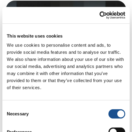
Cerchi ispirazione?
Dai un'occhiata alla nostra
"Inspiration Box" per iniziare a
This website uses cookies
pianificare il tuo evento.
We use cookies to personalise content and ads, to
provide social media features and to analyse our traffic.
We also share information about your use of our site with
our social media, advertising and analytics partners who
Download
may combine it with other information that you’ve
provided to them or that they’ve collected from your use
of their services.
Consent
Necessary
Selection