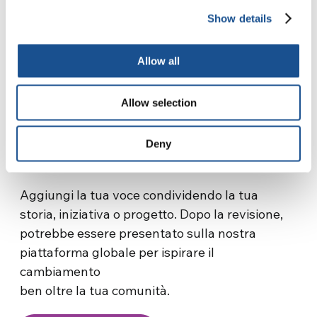
Show details
Allow all
Condividere storie ispira il
cambiamento, connette le
Allow selection
comunità e mostra la forza
Deny
dell’azione collettiva.
Aggiungi la tua voce condividendo la tua
storia, iniziativa o progetto. Dopo la revisione,
potrebbe essere presentato sulla nostra
piattaforma globale per ispirare il
cambiamento
ben oltre la tua comunità.