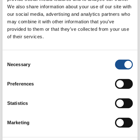
Dal Congo al Kenya e alla Colombia:
We also share information about your use of our site with
scuole di leadership, reti di
our social media, advertising and analytics partners who
assistenza e partecipazione civica
may combine it with other information that you’ve
provided to them or that they’ve collected from your use
12 Giugno 2026
of their services.
Consent
Necessary
Selection
1
2
3
4
5
...
10
20
Preferences
30
...
»
Statistics
Marketing