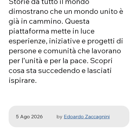
Storie da tutto il mondo
dimostrano che un mondo unito è
già in cammino. Questa
piattaforma mette in luce
esperienze, iniziative e progetti di
persone e comunità che lavorano
per l’unità e per la pace. Scopri
cosa sta succedendo e lasciati
ARTE E IMPEGNO SOCIALE
ispirare.
Odissea, di Christopher Nolan: Ulisse e
la necessità di un’alba nuova
5 Ago 2026
by
Edoardo Zaccagnini