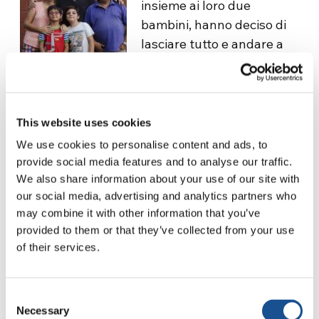
insieme ai loro due
bambini, hanno deciso di
lasciare tutto e andare a
vivere a San Marcos
Sierras, nella Provincia di Cordoba, per
occuparsi di una casa di accoglienza per minori
coinvolti in casi giudiziari.
This website uses cookies
We use cookies to personalise content and ads, to
Per maggiori informazioni:
Fundación Sierra
provide social media features and to analyse our traffic.
Dorada
We also share information about your use of our site with
our social media, advertising and analytics partners who
Articoli:
Rendere naturale la pace nei bambini
may combine it with other information that you’ve
provided to them or that they’ve collected from your use
of their services.
Consent
Necessary
Selection