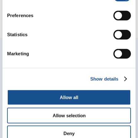
Preferences
Statistics
Marketing
Unisciti alla tua community per
ricevere aggiornamenti
Show details
Indirizzo Email
Allow all
Allow selection
Deny