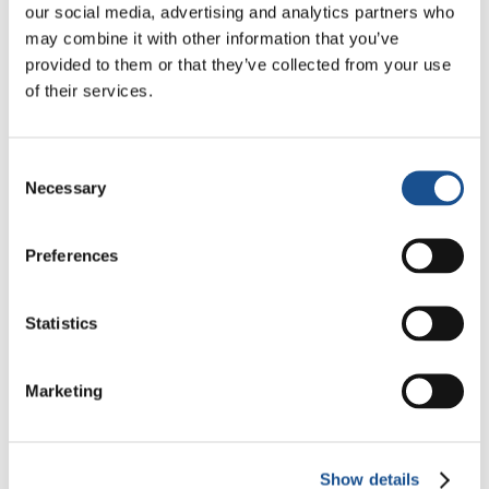
iniziative imprenditoriali.
our social media, advertising and analytics partners who
may combine it with other information that you’ve
Il progetto propone una
metodologia
provided to them or that they’ve collected from your use
innovativa con approcci personalizzati per
of their services.
creare atteggiamenti e attitudini
imprenditoriali, e promuove iniziative che
Consent
contribuiscono ad aumentare l’offerta di lavoro
Necessary
Selection
nel comune di Alenquer, nel breve, medio e
lungo termine. Un particolare aspetto della
Preferences
formazione riguarda principi, valori e
metodologia dell’
Economia di Comunione
.
Statistics
Le
principali attività
del progetto, consistono
nella formazione su metodi e strategie di
Marketing
ricerca di lavoro, formazione al lavoro,
formazione tecnica e imprenditoriale e
accompagnamento psico-sociale (personale e
Show details