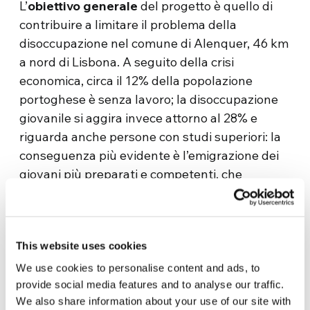
L’
obiettivo generale
del progetto è quello di
contribuire a limitare il problema della
disoccupazione nel comune di Alenquer, 46 km
a nord di Lisbona. A seguito della crisi
economica, circa il 12% della popolazione
portoghese è senza lavoro; la disoccupazione
giovanile si aggira invece attorno al 28% e
riguarda anche persone con studi superiori: la
conseguenza più evidente è l’emigrazione dei
giovani più preparati e competenti, che
compromette il futuro di tutto il Paese.
L’
obiettivo specifico
consiste nel formare e
accompagnare le persone verso l’inserimento
This website uses cookies
nel mercato di lavoro presso terzi o, quando le
We use cookies to personalise content and ads, to
condizioni personali e del contesto sociale lo
provide social media features and to analyse our traffic.
permettono, anche attraverso la creazione di
We also share information about your use of our site with