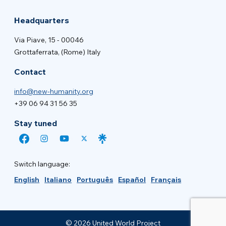
Headquarters
Via Piave, 15 - 00046
Grottaferrata, (Rome) Italy
Contact
info@new-humanity.org
+39 06 94 31 56 35
Stay tuned
Switch language:
English
Italiano
Português
Español
Français
© 2026 United World Project