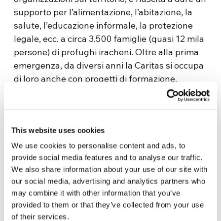
supporto per l’alimentazione, l’abitazione, la
salute, l’educazione informale, la protezione
legale, ecc. a circa 3.500 famiglie (quasi 12 mila
persone) di profughi iracheni. Oltre alla prima
emergenza, da diversi anni la Caritas si occupa
di loro anche con progetti di formazione.
Recentemente la Caritas Giordania ha avuto in
dono un terreno con 640 ulivi, due serre e un
pozzo per l’irrigazione, con accanto una
This website uses cookies
struttura con ampi spazi a disposizione. È qui
We use cookies to personalise content and ads, to
che si concentreranno ora le attività di
provide social media features and to analyse our traffic.
formazione, precedentemente svolte nelle
We also share information about your use of our site with
città di
Amman, Zarqa, Balqa e Madaba
.
our social media, advertising and analytics partners who
Sul terreno sono stati installati alcuni
may combine it with other information that you’ve
provided to them or that they’ve collected from your use
container destinati a vari microprogetti, fra cui
of their services.
la lavorazione derivante dalla raccolta delle