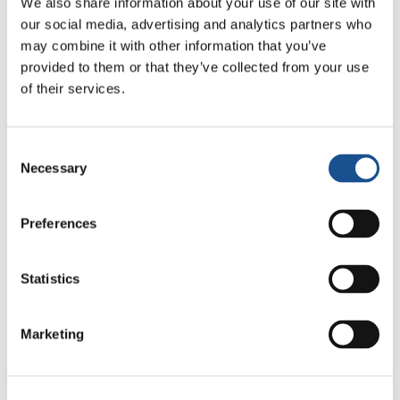
We also share information about your use of our site with
ottimismo reciproco, facendo crescere in ogni
our social media, advertising and analytics partners who
Paese e in ogni azione concreta, il clima di festa
may combine it with other information that you’ve
provided to them or that they’ve collected from your use
che caratterizza l’evento globale della SMU.
of their services.
Angoli di mondo
Consent
Necessary
Selection
impegnati nella
Settimana Mondo
Preferences
Unito
Statistics
Ecco alcune, delle tante storie della SMU 2026:
Marketing
1000 giovani, in Italia, per il 1 maggio a
Loppiano. Più di cento persone, di età e religioni
diverse, à Montet, in Svizzera, insieme per la