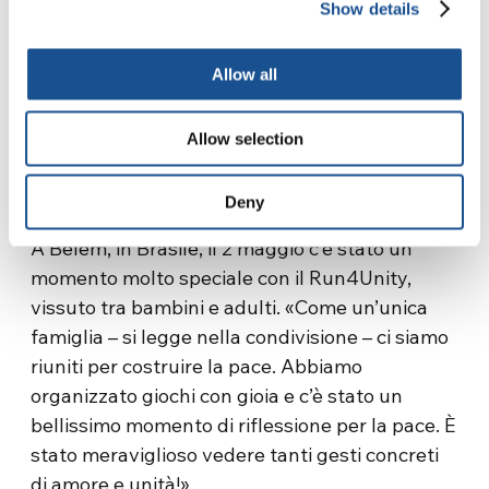
Show details
pace e l’unità attraverso la Run4Unity. Nel
Regno Unito, a Welwyn Garden City, domenica
Allow all
3 maggio, la Run4Unity ha visto circa 40
ragazzi, insieme agli adulti, vivere il Time-Out
con il Burundi e pregare per i paesi in guerra,
Allow selection
costruendo i mandala con le bandiere di questi
paesi.
Deny
A Belém, in Brasile, il 2 maggio c’è stato un
momento molto speciale con il Run4Unity,
vissuto tra bambini e adulti. «Come un’unica
famiglia – si legge nella condivisione – ci siamo
riuniti per costruire la pace. Abbiamo
organizzato giochi con gioia e c’è stato un
bellissimo momento di riflessione per la pace. È
stato meraviglioso vedere tanti gesti concreti
di amore e unità!».