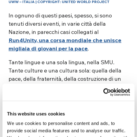
UWW – ITALIA | COPYRIGHT: UNITED WORLD PROJECT
In ognuno di questi paesi, spesso, si sono
tenuti diversi eventi, in varie città della
Nazione, in parecchi casi collegati al
Run4Unity,
una corsa mondiale che unisce
migliaia di giovani per la pace
.
Tante lingue e una sola lingua, nella SMU.
Tante culture e una cultura sola: quella della
pace, della fraternità, della costruzione di un
mondo unito. Possiamo riassumere questa
comune cultura, che è la anche cultura
dell’umanità, con le brevi descrizioni di alcuni
dei numerosi eventi, grandi o piccoli, che hanno
This website uses cookies
plasmato la SMU 2026. La loro condivisione sui
We use cookies to personalise content and ads, to
social e su ogni moderno strumento di
provide social media features and to analyse our traffic.
comunicazione, ha alimentato entusiasmo e