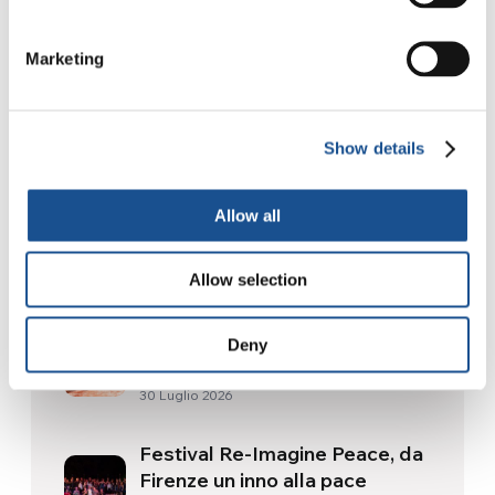
Fonte:
WFP.org
Marketing
Show details
Allow all
Related News
Allow selection
Dal Sud America tre storie di
Deny
Ecologia, sport e salute
30 Luglio 2026
Festival Re-Imagine Peace, da
Firenze un inno alla pace