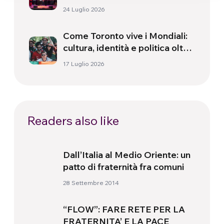
24 Luglio 2026
Come Toronto vive i Mondiali:
cultura, identità e politica oltre
il campo
17 Luglio 2026
Readers also like
Dall’Italia al Medio Oriente: un
patto di fraternità fra comuni
28 Settembre 2014
“FLOW”: FARE RETE PER LA
FRATERNITA’ E LA PACE