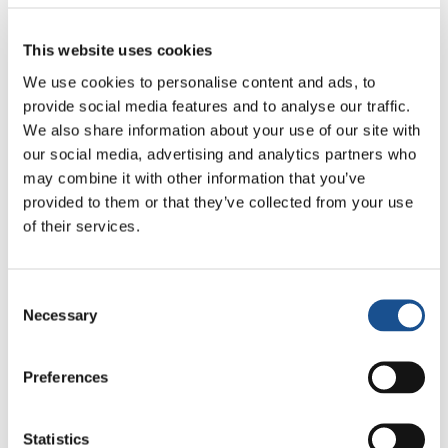
Il WFP è finanziato interamente con contributi
This website uses cookies
volontari e la crisi a Kunduz sopraggiunge in
We use cookies to personalise content and ads, to
una fase in cui l’agenzia fronteggia grandi
provide social media features and to analyse our traffic.
difficoltà a causa di un budget insufficiente per
We also share information about your use of our site with
l’Afghanistan. Sono necessari 30 milioni di
our social media, advertising and analytics partners who
dollari per aiutare le comunità remote e le
may combine it with other information that you’ve
persone sfollate nel paese a prepararsi per
provided to them or that they’ve collected from your use
l’inverno, un periodo in cui generalmente il cibo
of their services.
è scarso.
Consent
Nel 2015, il WFP in Afghanistan prevede di
Necessary
Selection
assistere 3,9 milioni di afghani vulnerabili in
tutte le 34 province del paese attraverso
diversi progetti, tra cui la creazione di beni
Preferences
strumentali, i pasti scolastici, la formazione
professionale e il supporto nutrizionale.
Statistics