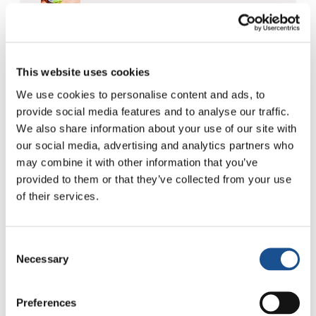
30 Luglio 2026
Festival Re-Imagine Peace, da
Firenze un inno alla pace
This website uses cookies
24 Luglio 2026
We use cookies to personalise content and ads, to
provide social media features and to analyse our traffic.
Come Toronto vive i Mondiali:
We also share information about your use of our site with
cultura, identità e politica oltre
our social media, advertising and analytics partners who
il campo
may combine it with other information that you’ve
17 Luglio 2026
provided to them or that they’ve collected from your use
of their services.
Readers also like
Consent
Necessary
Selection
Living Peace 2015: Parole e
Preferences
immagini dal Cairo