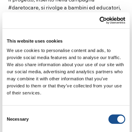
#daretocare, si rivolge a bambini ed educatori,
e vuole coinvolgere bimbi dai 4 ai 9 anni nella
realizzazione di iniziative per la pro socialità, la
cittadinanza attiva, il bene comune e il rispetto
della natura. Per saperne di più, guarda il video
Per visualizzare questo video è necessario
This website uses cookies
che segue!
abilitare tutti i Cookie
We use cookies to personalise content and ads, to
provide social media features and to analyse our traffic.
Imagen de
Michal Jarmoluk
en
Pixabay
We also share information about your use of our site with
our social media, advertising and analytics partners who
may combine it with other information that you’ve
provided to them or that they’ve collected from your use
of their services.
Consent
Necessary
Related News
Selection