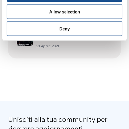
Podcast | Episodio #1
Allow selection
14 Giugno 2022
Deny
Gen Rosso: un concerto…
#daretocare
23 Aprile 2021
Unisciti alla tua community per
ricevere aggiornamenti