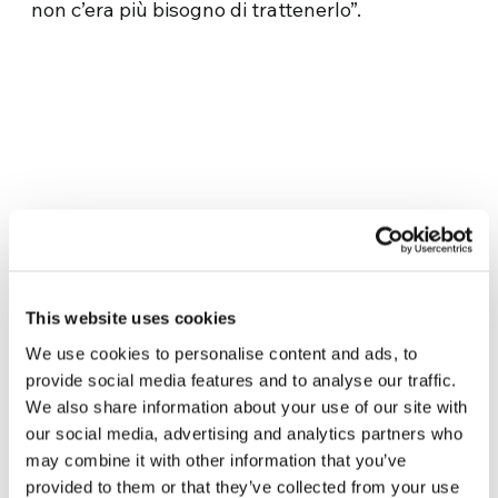
non c’era più bisogno di trattenerlo”.
Related News
This website uses cookies
We use cookies to personalise content and ads, to
Odissea, di Christopher Nolan:
provide social media features and to analyse our traffic.
Ulisse e la necessità di un’alba
We also share information about your use of our site with
nuova
5 Agosto 2026
our social media, advertising and analytics partners who
may combine it with other information that you’ve
Dal Sud America tre storie di
provided to them or that they’ve collected from your use