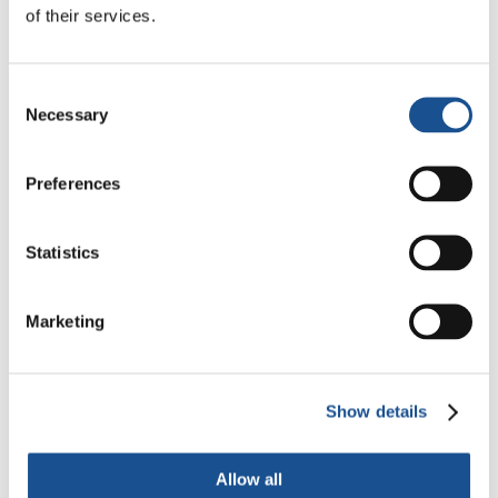
Ecologia, sport e salute
of their services.
30 Luglio 2026
Consent
Festival Re-Imagine Peace, da
Necessary
Selection
Firenze un inno alla pace
24 Luglio 2026
Preferences
Statistics
Readers also like
Marketing
New Humanity partner
dell’UNEP
Show details
20 Luglio 2021
Allow all
Settimana Mondo Unito 2022 |