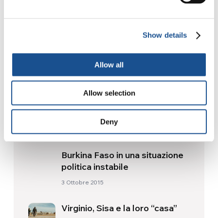
24 Luglio 2026
Show details
Allow all
Readers also like
Allow selection
Anita, Argentina: Basta fare il
primo passo
Deny
16 Luglio 2015
Burkina Faso in una situazione
politica instabile
3 Ottobre 2015
Virginio, Sisa e la loro “casa”