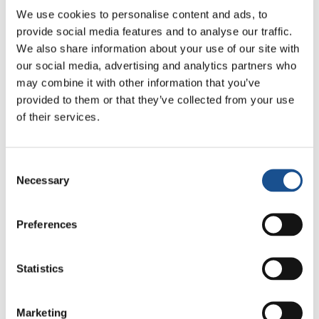
We use cookies to personalise content and ads, to
provide social media features and to analyse our traffic.
We also share information about your use of our site with
our social media, advertising and analytics partners who
may combine it with other information that you’ve
Related News
provided to them or that they’ve collected from your use
of their services.
Odissea, di Christopher Nolan:
Ulisse e la necessità di un’alba
Consent
nuova
Necessary
Selection
5 Agosto 2026
Dal Sud America tre storie di
Preferences
Ecologia, sport e salute
30 Luglio 2026
Statistics
Festival Re-Imagine Peace, da
Marketing
Firenze un inno alla pace