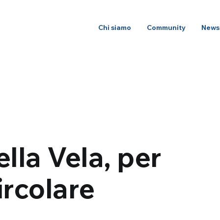
Chi siamo
Community
News
lla Vela, per
rcolare