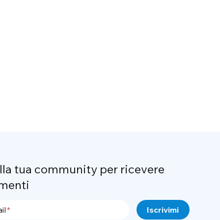
alla tua community per ricevere
menti
il