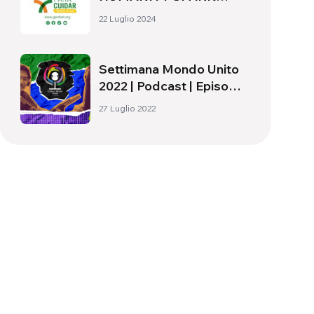
CHANGE
22 Luglio 2024
Settimana Mondo Unito
2022 | Podcast | Episodio
#3
27 Luglio 2022