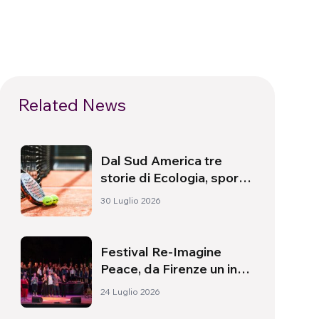
Related News
Dal Sud America tre
storie di Ecologia, sport
e salute
30 Luglio 2026
Festival Re-Imagine
Peace, da Firenze un inno
alla pace
24 Luglio 2026