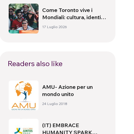
Come Toronto vive i
Mondiali: cultura, identità
e politica oltre il campo
17 Luglio 2026
Readers also like
AMU- Azione per un
mondo unito
24 Luglio 2018
(IT) EMBRACE
HUMANITY SPARK