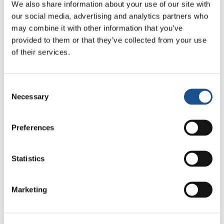
We also share information about your use of our site with
our social media, advertising and analytics partners who
Dal Sud America tre storie di
may combine it with other information that you’ve
Ecologia, sport e salute
provided to them or that they’ve collected from your use
of their services.
30 Luglio 2026
Festival Re-Imagine Peace, da
Consent
Firenze un inno alla pace
Necessary
Selection
24 Luglio 2026
Preferences
Come Toronto vive i Mondiali:
cultura, identità e politica oltre
Statistics
il campo
17 Luglio 2026
Marketing
Readers also like