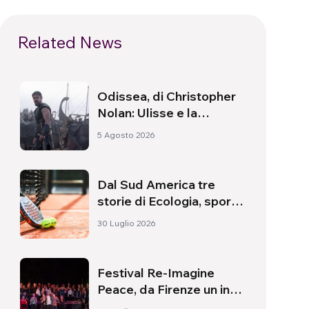
Related News
Odissea, di Christopher
Nolan: Ulisse e la
necessità di un’alba
5 Agosto 2026
nuova
Dal Sud America tre
storie di Ecologia, sport
e salute
30 Luglio 2026
Festival Re-Imagine
Peace, da Firenze un inno
alla pace