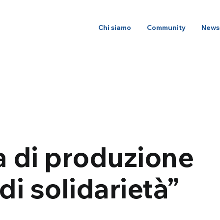
Chi siamo
Community
News
a di produzione
di solidarietà”