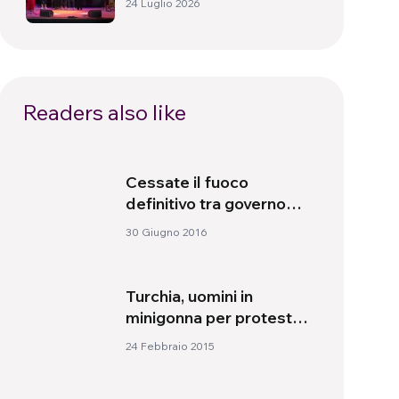
24 Luglio 2026
Readers also like
Cessate il fuoco
definitivo tra governo
colombiano e Farc
30 Giugno 2016
Turchia, uomini in
minigonna per protesta
contro lo stupro e
24 Febbraio 2015
l’uccisione della
ventenne Ozgecan Aslan