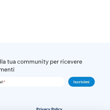
alla tua community per ricevere
menti
il
Privacy Policy