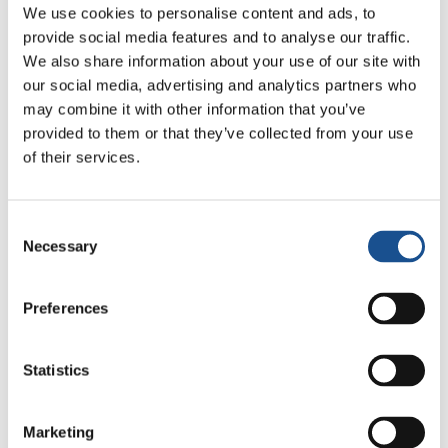
costruire rapporti personali veri, iniziare a
We use cookies to personalise content and ads, to
dialogare con tutte le persone che incontriamo.
provide social media features and to analyse our traffic.
Bisogna stare attenti perché, spesso, pensiamo
We also share information about your use of our site with
che l’opposto dell’amore sia l’odio. Invece,
our social media, advertising and analytics partners who
may combine it with other information that you’ve
l’opposto dell’amore è l’indifferenza verso le
provided to them or that they’ve collected from your use
persone e le situazioni sociali».
of their services.
Nel pomeriggio, in otto gruppi si sono visitate
alcune realtà sociali della città. Udisha (in urdu
Consent
“Il raggio di sole che porta una nuova alba”) ad
Necessary
Selection
esempio è un progetto che coinvolge, ogni
anno, oltre 100 bambini, ragazzi e giovani e
Preferences
molte madri. Ma c’è anche chi è entrato in un
istituto che cura i malati di lebbra e chi ha visto
Statistics
come si organizza un tetto per i bambini senza
fissa dimora: tutte esperienze toccanti.
Insomma, le storie da raccontare sarebbero
Marketing