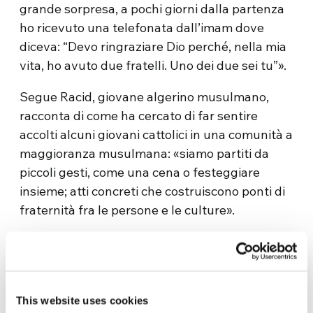
grande sorpresa, a pochi giorni dalla partenza
ho ricevuto una telefonata dall’imam dove
diceva: “Devo ringraziare Dio perché, nella mia
vita, ho avuto due fratelli. Uno dei due sei tu”».
Segue Racid, giovane algerino musulmano,
racconta di come ha cercato di far sentire
accolti alcuni giovani cattolici in una comunità a
maggioranza musulmana: «siamo partiti da
piccoli gesti, come una cena o festeggiare
insieme; atti concreti che costruiscono ponti di
fraternità fra le persone e le culture».
Munal, dell’organizzazione “Anem Prem”
(Amore Incondizionato) spiega che di fronte
alla differenze, «ognuno di noi può scegliere di
chiudersi in se stesso oppure iniziare a
This website uses cookies