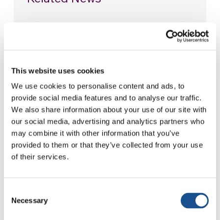
Odissea, di Christopher Nolan:
Ulisse e la necessità di un’alba
nuova
5 Agosto 2026
This website uses cookies
Dal Sud America tre storie di
We use cookies to personalise content and ads, to
Ecologia, sport e salute
provide social media features and to analyse our traffic.
We also share information about your use of our site with
30 Luglio 2026
our social media, advertising and analytics partners who
may combine it with other information that you’ve
Festival Re-Imagine Peace, da
provided to them or that they’ve collected from your use
Firenze un inno alla pace
of their services.
24 Luglio 2026
Consent
Necessary
Selection