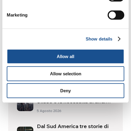
Guarda il video dell’evento di
Loppiano:
http://youtu.be/2j6gEANCNqU
Marketing
Show details
Allow all
Related News
Allow selection
Deny
Odissea, di Christopher Nolan:
Ulisse e la necessità di un’alba
nuova
5 Agosto 2026
Dal Sud America tre storie di