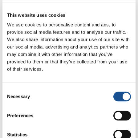
workshop di canto, musica, danza e percussioni
con il Gen Rosso e il Gen Verde presenti in
This website uses cookies
Terra Santa per l’occasione, che
We use cookies to personalise content and ads, to
convergeranno, poi, in un concerto in
provide social media features and to analyse our traffic.
programma il 29 aprile ad Haifa. Per finire, il 1°
We also share information about your use of our site with
maggio, con un flashmob alla Porta di Giaffa
our social media, advertising and analytics partners who
(Gerusalemme), un punto dove si incrociano
may combine it with other information that you’ve
ebrei, cristiani e musulmani.
provided to them or that they’ve collected from your use
of their services.
Ma il progetto continua, e i passi successivi si
muoveranno in Africa, e per l’esattezza a
Consent
Nairobi, dove a maggio prenderà via il cantiere
Necessary
Selection
Sharing with Africa, nel corso della “scuola di
inculturazione” sul valore della persona nelle
Preferences
tradizioni africane.
(Fonte:
www.focolare.org)
Statistics