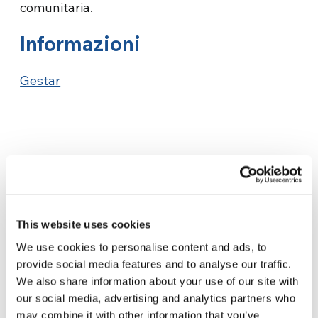
comunitaria.
Informazioni
Gestar
Related News
This website uses cookies
We use cookies to personalise content and ads, to
provide social media features and to analyse our traffic.
Odissea, di Christopher Nolan:
We also share information about your use of our site with
Ulisse e la necessità di un’alba
our social media, advertising and analytics partners who
nuova
5 Agosto 2026
may combine it with other information that you’ve