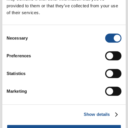
provided to them or that they’ve collected from your use
of their services.
Dal Sud America tre storie di
Ecologia, sport e salute
30 Luglio 2026
Consent
Necessary
Selection
Festival Re-Imagine Peace, da
Firenze un inno alla pace
Preferences
24 Luglio 2026
Statistics
Marketing
Readers also like
Il Genfest Calabria 2024 e la
Show details
“cura della pace”