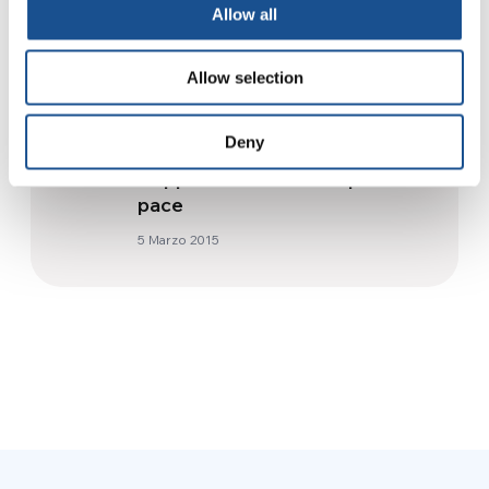
2 Agosto 2024
Allow all
#PlanetPledge | Lily, la giovane
Allow selection
attivista
23 Novembre 2021
Deny
Filippine: Social Media per la
pace
5 Marzo 2015