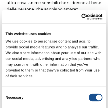
altra cosa, anime sensibili che si donino al bene
delle persone, che sappiano amare».
«In questa ricorrenza della fine della guerra –
testimonia Toshiko –
rinnovo la mia fiducia in
Dio
e il mio impegno a proseguire il cammino
This website uses cookies
nella costruzione della pace».
We use cookies to personalise content and ads, to
provide social media features and to analyse our traffic.
Fonte:
focolare.org
We also share information about your use of our site with
our social media, advertising and analytics partners who
may combine it with other information that you’ve
provided to them or that they’ve collected from your use
of their services.
Consent
Necessary
Related News
Selection