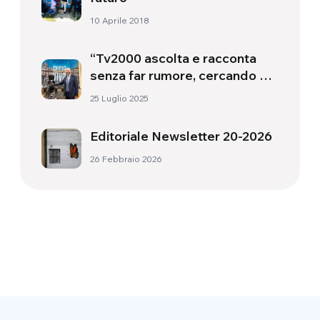
10 Aprile 2018
“Tv2000 ascolta e racconta
senza far rumore, cercando di
far luce” – Intervista a Gennaro
25 Luglio 2025
Ferrara
Editoriale Newsletter 20-2026
26 Febbraio 2026