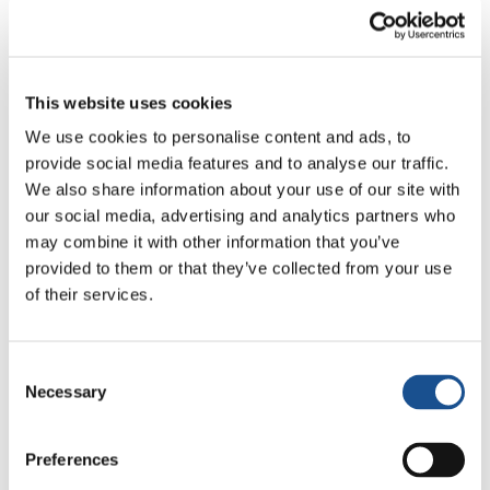
dei Giovani per un Mondo Unito e sei
“thumbs up”
(pollice alzato in segno di ‘evviva’)
da colorare ogni qualvolta si aderisce
all’iniziativa. Con gioia e sorpresa, nel giro di
This website uses cookies
poche ore sono giunti un bel numero di “red
We use cookies to personalise content and ads, to
pockets” accompagnati da messaggi di
provide social media features and to analyse our traffic.
gratitudine e di incoraggiamento. Sembrava un
We also share information about your use of our site with
tam-tam che diffondeva pace, generosità ed
our social media, advertising and analytics partners who
impegno. Finora l’importo raggiunto è di 844
may combine it with other information that you’ve
Euro, un piccolo contributo se vogliamo, ma
provided to them or that they’ve collected from your use
of their services.
pieno di significato per i messaggi che
accompagnavano le donazioni. L’11 novembre
in Cina era la giornata dedicata alle persone
Consent
non sposate e allo shopping. Chi aveva
Necessary
Selection
rinunciato alla merenda, chi ad un pasto più
sontuoso. Una ragazza ha scritto: “Non ho
Preferences
trovato nulla da comprare perché era tutto