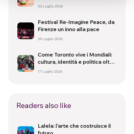
30 Luglio 2026
Festival Re-Imagine Peace, da
Firenze un inno alla pace
24 Luglio 2026
Come Toronto vive i Mondiali:
cultura, identità e politica oltre
il campo
17 Luglio 2026
Readers also like
Lalela: l’arte che costruisce il
futuro