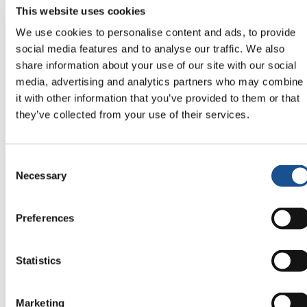
This website uses cookies
alla costruzioni di piccoli ponti e passerelle in
cemento, pozzi d’acqua, distribuzione di cibo e
We use cookies to personalise content and ads, to provide
social media features and to analyse our traffic. We also
medicine a famiglie in grave difficoltà.
share information about your use of our site with our social
media, advertising and analytics partners who may combine
Chi siamo
it with other information that you’ve provided to them or that
they’ve collected from your use of their services.
Consent
Necessary
Selection
Preferences
Related News
Statistics
Odissea, di Christopher Nolan:
Ulisse e la necessità di un’alba
Marketing