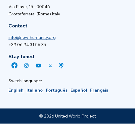
Via Piave, 15 - 00046
Grottaferrata, (Rome) Italy
Contact
info@new-humanity.org
+39 06 94 31 56 35
Stay tuned
Switch language:
English
Italiano
Português
Español
Français
© 2026 United World Project