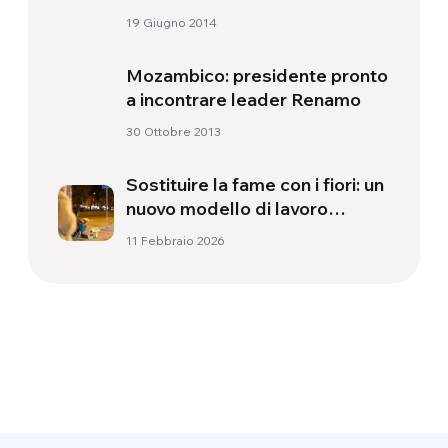
19 Giugno 2014
Mozambico: presidente pronto
a incontrare leader Renamo
30 Ottobre 2013
Sostituire la fame con i fiori: un
nuovo modello di lavoro
sociale per le persone senza
11 Febbraio 2026
dimora in Brasile