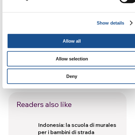
nuova
5 Agosto 2026
Dal Sud America tre storie di
Show details
Ecologia, sport e salute
30 Luglio 2026
Allow all
Festival Re-Imagine Peace, da
Allow selection
Firenze un inno alla pace
24 Luglio 2026
Deny
Readers also like
Indonesia: la scuola di murales
per i bambini di strada