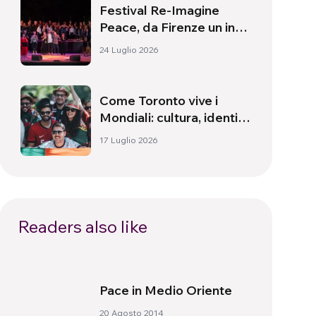
Festival Re-Imagine
Peace, da Firenze un inno
alla pace
24 Luglio 2026
Come Toronto vive i
Mondiali: cultura, identità
e politica oltre il campo
17 Luglio 2026
Readers also like
Pace in Medio Oriente
20 Agosto 2014