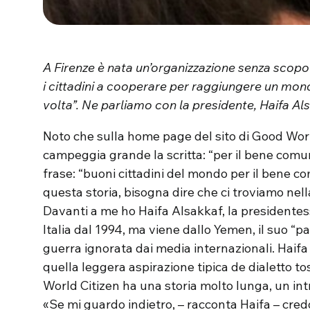
A Firenze è nata un’organizzazione senza scopo 
i cittadini a cooperare per raggiungere un mon
volta”. Ne parliamo con la presidente, Haifa Als
Noto che sulla home page del sito di Good Worl
campeggia grande la scritta: “per il bene comun
frase: “buoni cittadini del mondo per il bene c
questa storia, bisogna dire che ci troviamo nella
Davanti a me ho Haifa Alsakkaf, la presidentess
Italia dal 1994, ma viene dallo Yemen, il suo “p
guerra ignorata dai media internazionali. Haif
quella leggera aspirazione tipica de dialetto to
World Citizen ha una storia molto lunga, un intre
«Se mi guardo indietro, – racconta Haifa – cred