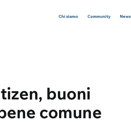
Chi siamo
Community
News
tizen, buoni
il bene comune