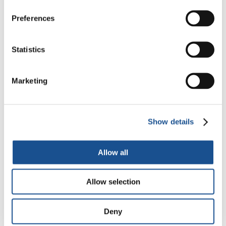
Readers also like
Preferences
Run4Unity en Guatemala. Una
Statistics
oportunidad para unir culturas
5 Maggio 2017
Marketing
Il pericolo di una mente divisa
in due: riflessioni a partire dalla
Show details
serie tv ‘Scissione’
31 Gennaio 2025
Allow all
CASOBU
3 Dicembre 2020
Allow selection
Deny