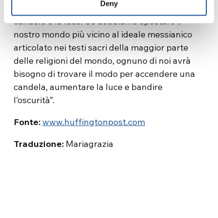
Deny
festività hanno come simbolo centrale le
candele e la luce. Se dobbiamo spostare il
nostro mondo più vicino al ideale messianico
articolato nei testi sacri della maggior parte
delle religioni del mondo, ognuno di noi avrà
bisogno di trovare il modo per accendere una
candela, aumentare la luce e bandire
l’oscurità”.
Fonte:
www.huffingtonpost.com
Traduzione:
Mariagrazia