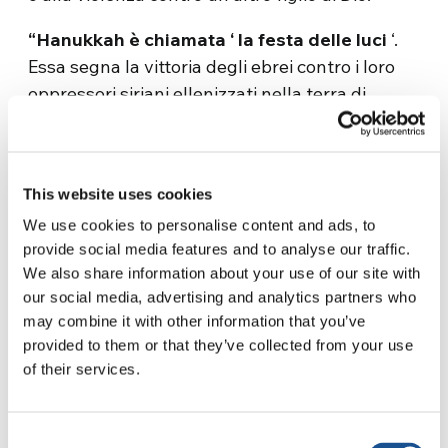
“Hanukkah è chiamata ‘ la festa delle luci
‘.
Essa segna la vittoria degli ebrei contro i loro
oppressori siriani ellenizzati nella terra di
Israele durante il II secolo aC. Gli ebrei non
avevano nessuna delle armi dei loro occupanti.
Eppure i Maccabei non stati alle richieste dei
This website uses cookies
siriani di rinunciare alla loro credenze e
We use cookies to personalise content and ads, to
pratiche religiose. Il fatto che i Maccabei alla
provide social media features and to analyse our traffic.
fine hanno prevalso viene registrata come la
We also share information about your use of our site with
prima guerra nella storia hanno combattuto
our social media, advertising and analytics partners who
per la libertà religiosa. Abbastanza
may combine it with other information that you’ve
appropriato, il ciclo ebraico annuale di letture
provided to them or that they’ve collected from your use
bibliche assegna alla festa di Hanukkah una
of their services.
selezione dal libro di Zaccaria (4:6): “non per
potenza e non dal potere, ma dallo spirito, dice
Consent
il Signore del cielo”.