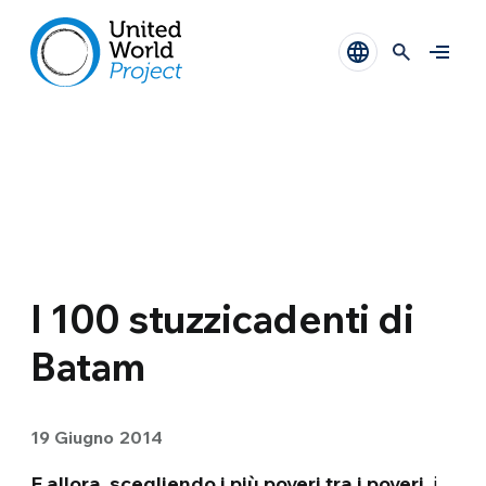
I 100 stuzzicadenti di
Batam
19 Giugno 2014
E allora, scegliendo i più poveri tra i poveri
, i