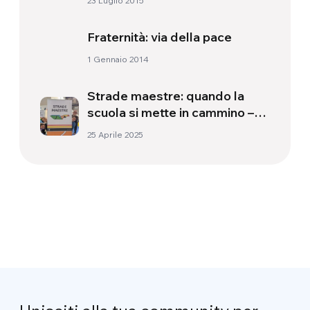
23 Luglio 2015
Fraternità: via della pace
1 Gennaio 2014
Strade maestre: quando la
scuola si mette in cammino –
Incontro con Niccolò Gori
25 Aprile 2025
Sassoli