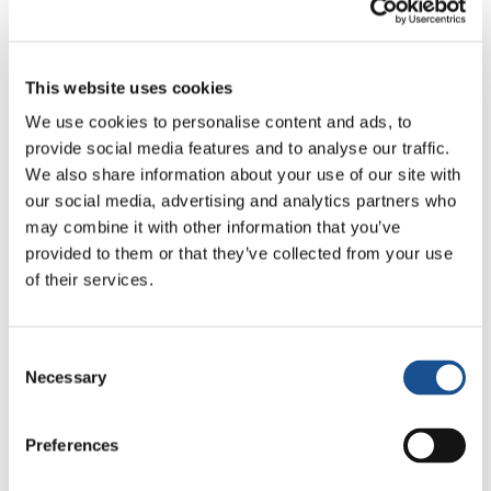
Questa volta, è stato più semplice rispetto al
This website uses cookies
2012, perché avevano già i contatti. Dopo aver
We use cookies to personalise content and ads, to
deciso insieme cosa fare, hanno contattato il
provide social media features and to analyse our traffic.
fornitore e fatto arrivare 4000 pacchetti di
We also share information about your use of our site with
caffè nel giro di un mese nel deposito centrale
our social media, advertising and analytics partners who
di Milano. Nel frattempo nei diversi territori
may combine it with other information that you’ve
della regione una ventina di persone si sono
provided to them or that they’ve collected from your use
rese disponibili per fare un piccolo deposito
of their services.
anche a casa loro.
Il processo dell’etichettatura viene fatto da loro
Consent
Necessary
Selection
ed «è diventato l’occasione per cenare insieme,
vederci […] L’abbiamo fatto qui a Milano, ma
anche negli altri territori in cui giovani e
Preferences
famiglie ci stanno aiutando. Infine, questa