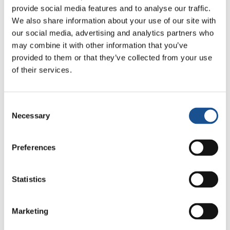
provide social media features and to analyse our traffic.
We also share information about your use of our site with
our social media, advertising and analytics partners who
Related News
may combine it with other information that you’ve
provided to them or that they’ve collected from your use
of their services.
Dal Sud America tre storie di
Ecologia, sport e salute
30 Luglio 2026
Consent
Necessary
Selection
Festival Re-Imagine Peace, da
Firenze un inno alla pace
Preferences
24 Luglio 2026
Statistics
Come Toronto vive i Mondiali:
cultura, identità e politica oltre
il campo
Marketing
17 Luglio 2026