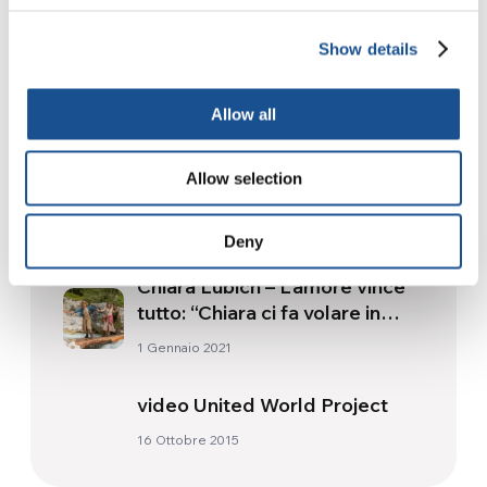
Show details
Readers also like
Allow all
Una diplomazia dei piccoli
Allow selection
gesti
22 Febbraio 2022
Deny
Chiara Lubich – L’amore vince
tutto: “Chiara ci fa volare in
alto”
1 Gennaio 2021
video United World Project
16 Ottobre 2015