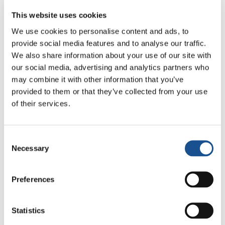
considerare, lo vediamo con questa pandemia,
This website uses cookies
che ogni azione che svolgiamo anche a livello
We use cookies to personalise content and ads, to
locale, ha poi un’influenza nell’altra parte del
provide social media features and to analyse our traffic.
mondo e viceversa: quindi le decisioni che
We also share information about your use of our site with
assumiamo sono sempre decisioni globali, ma
our social media, advertising and analytics partners who
sono anche contemporaneamente decisioni
may combine it with other information that you’ve
locali. È questo stare concretamente nei luoghi
provided to them or that they’ve collected from your use
della politica che sono le nostre città, i nostri
of their services.
quartieri e contemporaneamente stare nel
mondo sapendo che possiamo influire nella
Consent
cultura e nell’azione politica; questa è una
Necessary
Selection
realtà affascinante e ci rende protagonisti di
un mondo nuovo. In questa dimensione la
Preferences
politica fa delle scelte, ascolta le persone,
entra in dialogo con tutti, soprattutto con chi
vive i problemi, e poi li porta a sintesi.
Statistics