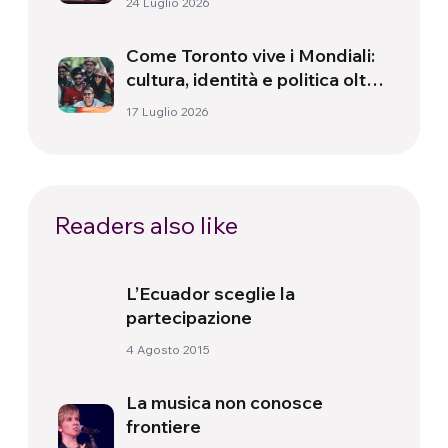
24 Luglio 2026
Come Toronto vive i Mondiali:
cultura, identità e politica oltre
il campo
17 Luglio 2026
Readers also like
L’Ecuador sceglie la
partecipazione
4 Agosto 2015
La musica non conosce
frontiere