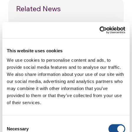
Related News
Odissea, di Christopher Nolan:
Ulisse e la necessità di un’alba
nuova
5 Agosto 2026
This website uses cookies
We use cookies to personalise content and ads, to
Dal Sud America tre storie di
provide social media features and to analyse our traffic.
Ecologia, sport e salute
We also share information about your use of our site with
30 Luglio 2026
our social media, advertising and analytics partners who
may combine it with other information that you’ve
Festival Re-Imagine Peace, da
provided to them or that they’ve collected from your use
Firenze un inno alla pace
of their services.
24 Luglio 2026
Consent
Necessary
Selection