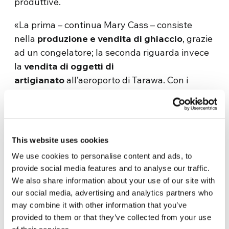
produttive.
«La prima – continua Mary Cass – consiste
nella
produzione e vendita di ghiaccio
, grazie
ad un congelatore; la seconda riguarda invece
la
vendita di oggetti di
artigianato
all’aeroporto di Tarawa. Con i
contributi AMU con i quali abbiamo acquistato
anche una macchina da cucire. Va bene anche
la
produzione di pane
che viene venduto a tre
negozi presenti nel villaggio e nell’area
This website uses cookies
circostante. Il ricavato di queste attività – oltre
We use cookies to personalise content and ads, to
a retribuire il lavoro delle donne coinvolte – va
provide social media features and to analyse our traffic.
a beneficio della nostra scuola materna “Love
We also share information about your use of our site with
and Unity” e permette di provvedere ad alcune
our social media, advertising and analytics partners who
necessità alimentari dei bambini e delle loro
may combine it with other information that you’ve
famiglie».
provided to them or that they’ve collected from your use