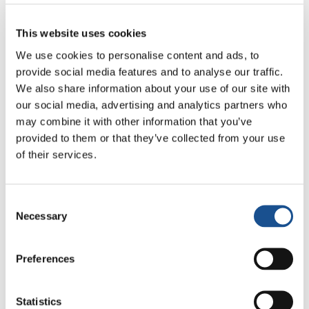
soprattutto in Africa occidentale.
This website uses cookies
La percentuale di persone che soffrono la fame
We use cookies to personalise content and ads, to
in America Latina e nei Caraibi dal 1990 a oggi è
provide social media features and to analyse our traffic.
scesa dal 14,7% al 5,5%, ed anche la quota di
We also share information about your use of our site with
bambini sottopeso (sotto i 5 anni di età) è
our social media, advertising and analytics partners who
fortemente diminuita. Un forte impegno per la
may combine it with other information that you’ve
riduzione della fame è stato tradotto in
provided to them or that they’ve collected from your use
programmi sostanziali di protezione sociale
of their services.
che, insieme con una forte crescita economica,
hanno guidato i progressi su scala
Consent
continentale.
Necessary
Selection
Tendenze diverse sono emerse in Asia. I paesi
Preferences
dell’Est e del Sud-Est asiatico hanno raggiunto
una riduzione costante e rapida in entrambi gli
indicatori della malnutrizione, sostenuta dagli
Statistics