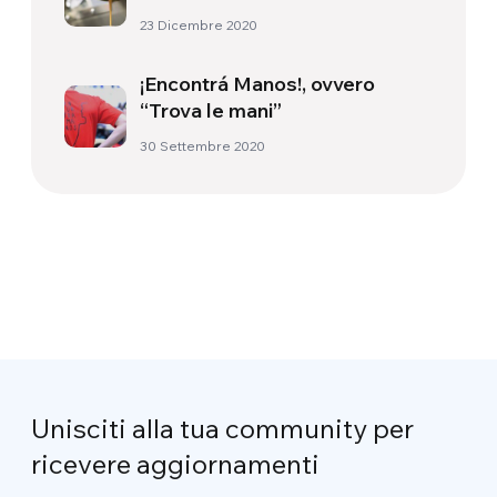
mind of a dreamer”. Spokes,
23 Dicembre 2020
the shop of hope.
¡Encontrá Manos!, ovvero
“Trova le mani”
30 Settembre 2020
Unisciti alla tua community per
ricevere aggiornamenti