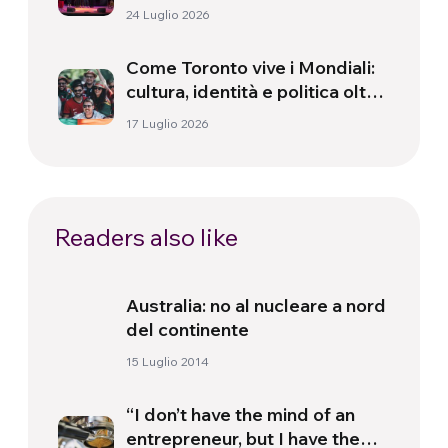
24 Luglio 2026
Come Toronto vive i Mondiali:
cultura, identità e politica oltre
il campo
17 Luglio 2026
Readers also like
Australia: no al nucleare a nord
del continente
15 Luglio 2014
“I don’t have the mind of an
entrepreneur, but I have the