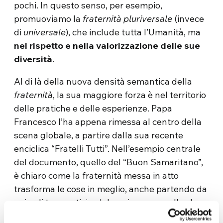
pochi. In questo senso, per esempio,
promuoviamo la
fraternità pluriversale
(invece
di
universale
), che include tutta l’Umanità, ma
nel rispetto e nella valorizzazione delle sue
diversità
.
Al di là della nuova densità semantica della
fraternità
, la sua maggiore forza è nel territorio
delle pratiche e delle esperienze. Papa
Francesco l’ha appena rimessa al centro della
scena globale, a partire dalla sua recente
enciclica “Fratelli Tutti”. Nell’esempio centrale
del documento, quello del “Buon Samaritano”,
è chiaro come la fraternità messa in atto
trasforma le cose in meglio, anche partendo da
episodi traumatici e dolorosi, come quello che
dà origine alla nota parabola.Cosa presuppone,