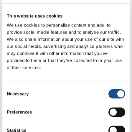
dunque, mettere in luce la fraternità in questa
prima giornata? Una sfida, ma anche una
This website uses cookies
speranza. Niente di meno».
We use cookies to personalise content and ads, to
Theodora Idu, ambasciatrice del Mondo
provide social media features and to analyse our traffic.
We also share information about your use of our site with
Unito, Nigeria.
our social media, advertising and analytics partners who
«Da bambina,
may combine it with other information that you’ve
provided to them or that they’ve collected from your use
mentre crescevo,
of their services.
osservavo che i miei
genitori
sembravano avere
Consent
un legame
Necessary
Selection
inseparabile che li
teneva uniti, un
Preferences
amore che, facendo del loro meglio,
trasferivano a me, ai miei fratelli e alla mia
Statistics