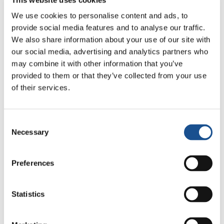
“Lei è l’uomo che ha dato il potere agli uomini di
Per visualizzare questo video è necessario
We use cookies to personalise content and ads, to
distruggere se stessi”.
abilitare tutti i Cookie
provide social media features and to analyse our traffic.
We also share information about your use of our site with
Possono confliggere conoscenza e pace,
our social media, advertising and analytics partners who
attraverso queste invezioni e tale tensione può
may combine it with other information that you’ve
vivere dentro questi personaggi, loro stessi,
provided to them or that they’ve collected from your use
come si vede nei titoli citati, soggetti alle
of their services.
pressioni di una politica troppo spesso
concentrata sugli interessi dei propri confini,
piuttosto che sul mondo in generale. Un
Consent
Necessary
Selection
egocentrismo politico alimentato dalla
crescente paura dell’altro.
Preferences
A scansare le cupe e dolorose nubi su questo
spinoso tema, arrivano altre parole della serie
Statistics
Marconi – L’uomo che ha connesso il mondo.
C’è un monologo, infatti, alla fine del racconto,