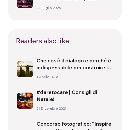
24 Luglio 2026
Readers also like
Che cos’è il dialogo e perché è
indispensabile per costruire il
mondo che ci meritiamo
1 Aprile 2026
#daretocare | Consigli di
Natale!
21 Dicembre 2021
Concorso fotografico: “Inspire