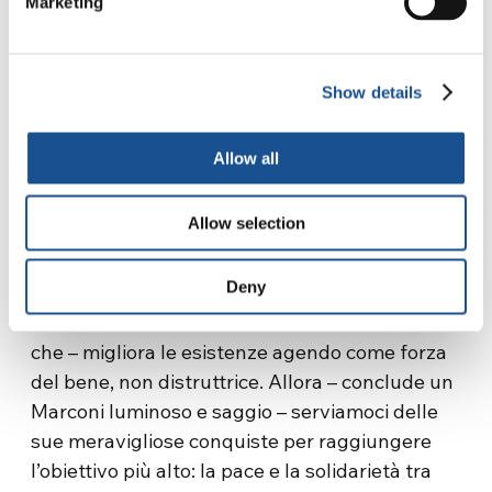
Marketing
in cui il protagonista ribadisce la sua
concezione della scoperta come strumento per
abbattere confini, per rendere più vicine e più
Show details
amiche le persone che abitano il mondo. Non
come un elemento per creare gli antagonismi
e le divisioni che lo atterriscono, lo
Allow all
frammentato, mettendo «in discussione la
stessa idea di uomo», aggiunge Marconi.
Allow selection
Lo scenziato e inventore a cui dobbiamo per
Deny
certi versi anche la nascita di internet,
definisce la «vera scienza – come la materia
che – migliora le esistenze agendo come forza
del bene, non distruttrice. Allora – conclude un
Marconi luminoso e saggio – serviamoci delle
sue meravigliose conquiste per raggiungere
l’obiettivo più alto: la pace e la solidarietà tra