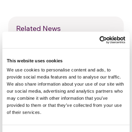
Related News
Dal Sud America tre storie di
Ecologia, sport e salute
This website uses cookies
30 Luglio 2026
We use cookies to personalise content and ads, to
provide social media features and to analyse our traffic.
Festival Re-Imagine Peace, da
We also share information about your use of our site with
Firenze un inno alla pace
our social media, advertising and analytics partners who
24 Luglio 2026
may combine it with other information that you’ve
provided to them or that they’ve collected from your use
Come Toronto vive i Mondiali:
of their services.
cultura, identità e politica oltre
il campo
17 Luglio 2026