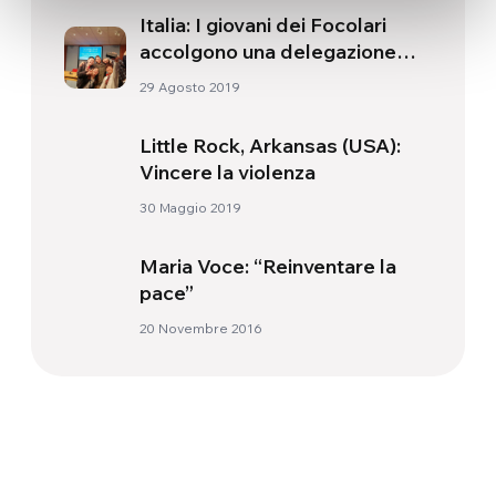
Italia: I giovani dei Focolari
accolgono una delegazione
buddhista della Rissho Kosei-
29 Agosto 2019
kai
Little Rock, Arkansas (USA):
Vincere la violenza
30 Maggio 2019
Maria Voce: “Reinventare la
pace”
20 Novembre 2016