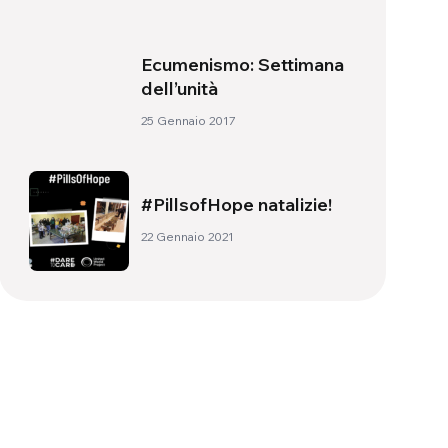
Ecumenismo: Settimana
dell’unità
25 Gennaio 2017
#PillsofHope natalizie!
22 Gennaio 2021