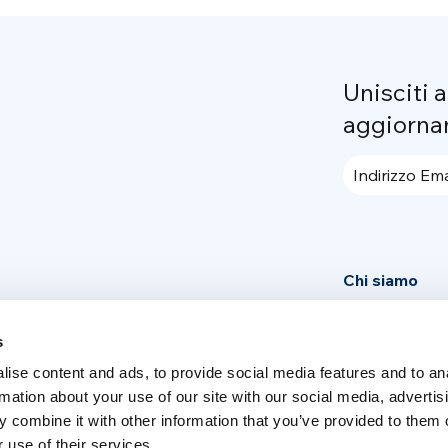
Unisciti 
aggiorna
Indirizzo Ema
Chi siamo
Community
s
News
ise content and ads, to provide social media features and to an
Press area
rmation about your use of our site with our social media, advertis
 combine it with other information that you’ve provided to them o
 use of their services.