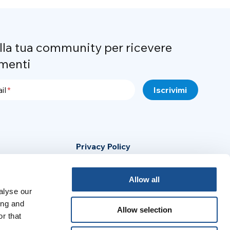
alla tua community per ricevere
menti
il
Privacy Policy
Cookie Policy
Allow all
Avviso Legale
alyse our
ing and
Allow selection
r that