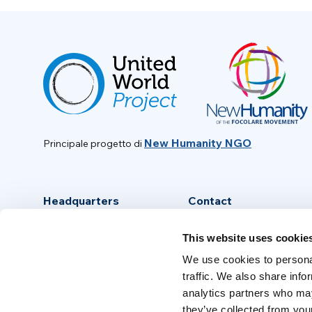
New Humanity NGO
Principale progetto di
Headquarters
Contact
Via Piave, 15 - 00046
info@new-humanity.org
This website uses cookie
Grottaferrata, (Rome) Italy
+39 06 94 31 56 35
We use cookies to personal
traffic. We also share info
analytics partners who may
they’ve collected from your