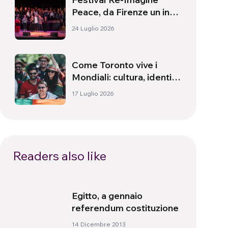
Peace, da Firenze un inno
alla pace
24 Luglio 2026
Come Toronto vive i
Mondiali: cultura, identità
e politica oltre il campo
17 Luglio 2026
Readers also like
Egitto, a gennaio
referendum costituzione
14 Dicembre 2013