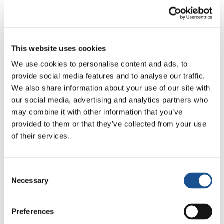
momento cruciale in cui l’umanità si confronta
con la pandemia “per costruire un mondo più
equo, inclusivo e sostenibile, nel pieno rispetto
dei diritti umani”… ma secondo te, è questo che
This website uses cookies
stiamo facendo? Stiamo andando in questa
We use cookies to personalise content and ads, to
direzione?» gli chiedo.
provide social media features and to analyse our traffic.
We also share information about your use of our site with
«Mi sembra che la pandemia, e le varie sfide, ci
our social media, advertising and analytics partners who
costringano a lavorare insieme in modo più
may combine it with other information that you’ve
produttivo. Sono coinvolto in vari incontri, con
provided to them or that they’ve collected from your use
diverse agenzie che cercano di affrontare
of their services.
problemi locali. La disoccupazione è un
problema importante. Anche la salute mentale
Consent
è un altro grande problema. Anche l’aumento
Necessary
Selection
delle competenze, e il supporto alle persone
per essere preparate a fare altre cose è una
Preferences
grande sfida. Ci sono diverse iniziative in atto in