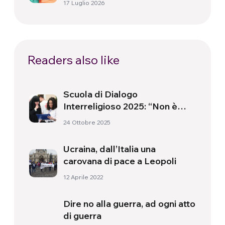
17 Luglio 2026
Readers also like
Scuola di Dialogo
Interreligioso 2025: “Non è
solo teoria, ma un cammino di
24 Ottobre 2025
vita capace di trasformare la
società”
Ucraina, dall’Italia una
carovana di pace a Leopoli
12 Aprile 2022
Dire no alla guerra, ad ogni atto
di guerra