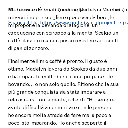
Media error: Format(s) not supported or source(s) 
Al bancone c’è la ventunenne Madelyn. Mentre
mi avvicino per scegliere qualcosa da bere, lei
Scarica il file: https://www.unitedworldproject.
mi propone la bevanda di stagione: un
cappuccino con sciroppo alla menta. Scelgo un
caffè classico ma non posso resistere ai biscotti
00:00
di pan di zenzero.
Finalmente il mio caffè è pronto. Il gusto è
ottimo. Madelyn lavora da Spokes da due anni
e ha imparato molto bene come preparare le
bevande… e non solo quelle. Ritiene che la sua
più grande conquista sia stata imparare a
relazionarsi con la gente, i clienti. “Ho sempre
avuto difficoltà a comunicare con le persone,
ho ancora molta strada da fare ma, a poco a
poco, sto imparando. Ho anche scoperto il