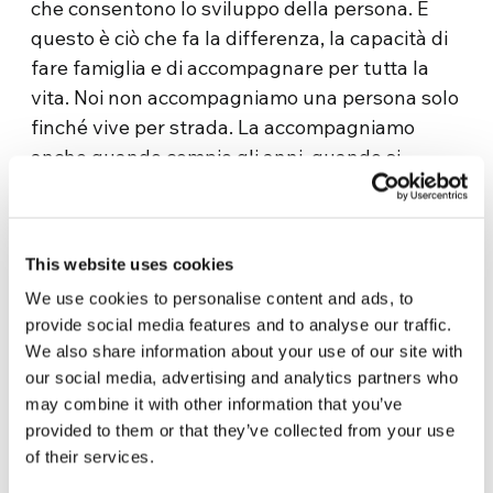
che consentono lo sviluppo della persona. E
questo è ciò che fa la differenza, la capacità di
fare famiglia e di accompagnare per tutta la
vita. Noi non accompagniamo una persona solo
finché vive per strada. La accompagniamo
anche quando compie gli anni, quando si
sposa, quando trova una casa. Per noi, come
comunità religiose, questo è un obiettivo chiaro
da sempre: creare comunità, cioè, in definitiva,
This website uses cookies
fare famiglia. Di fronte a questa solitudine e a
We use cookies to personalise content and ads, to
questa mancanza di amore, si fa famiglia per
provide social media features and to analyse our traffic.
accompagnare. Accompagnare una persona
We also share information about your use of our site with
quando è malata, in ospedale, in carcere, per
our social media, advertising and analytics partners who
strada… Perché sappia che avrà sempre una
may combine it with other information that you’ve
famiglia, una casa sempre aperta.
provided to them or that they’ve collected from your use
of their services.
La società argentina ha una grande