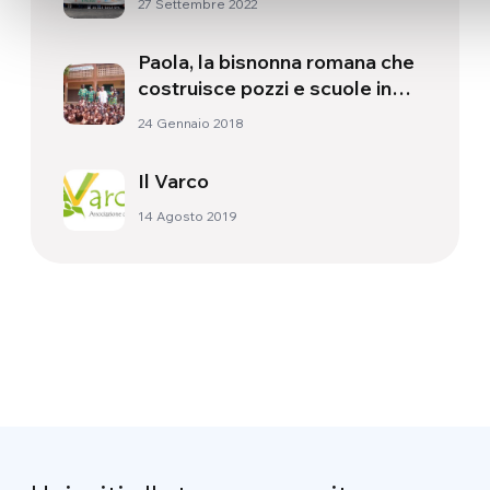
27 Settembre 2022
Paola, la bisnonna romana che
costruisce pozzi e scuole in
Burkina Faso
24 Gennaio 2018
Il Varco
14 Agosto 2019