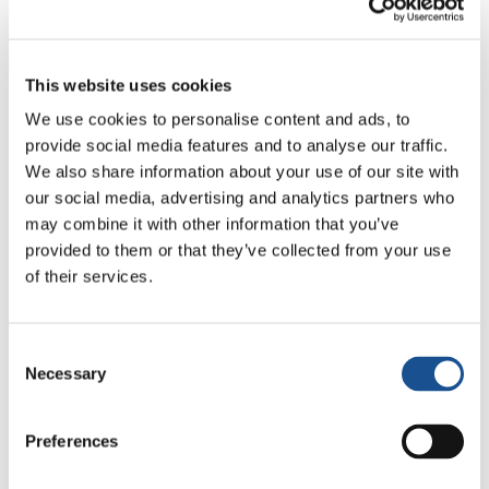
alle giovani generazioni
, intervenendo sui
sistemi educativi per renderli più idonei ad
affrontare le sfide di una società sempre più
This website uses cookies
complessa ed in costante mutamento.
We use cookies to personalise content and ads, to
«L’evento a cui Papa Francesco invita i
provide social media features and to analyse our traffic.
rappresentanti della società civile, religiosa,
We also share information about your use of our site with
our social media, advertising and analytics partners who
sociale e culturale – spiega
Mons. Angelo
may combine it with other information that you’ve
Vincenzo Zani
, segretario della
provided to them or that they’ve collected from your use
Congregazione per l’Educazione Cattolica
,
of their services.
cui è stato affidato il coordinamento
dell’evento – è un punto di arrivo per far
conoscere e valorizzare quanto già tante
Consent
Necessary
persone e istituzioni stanno compiendo nel
Selection
mondo, ma allo stesso tempo è un punto di
partenza per fissare e condividere alcuni
Preferences
obiettivi irrinunciabili verso cui far confluire gli