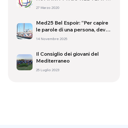
DELLA PANDEMIA
27 Marzo 2020
Med25 Bel Espoir: “Per capire
le parole di una persona, devi
conoscere le esperienze che
14 Novembre 2025
ha vissuto”
Il Consiglio dei giovani del
Mediterraneo
25 Luglio 2023