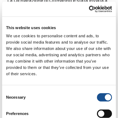
La Dichiarazione di Ottmaring è stata inviata a
papa Francesco, al patriarca Bartolomeo I di
Costantinopoli, all’arcivescovo di Canterbury
Justin Welby, al presidente e al segretario
This website uses cookies
generale della Federazione Luterana Mondiale,
rispettivamente Munib A. Younan e Martin
We use cookies to personalise content and ads, to
provide social media features and to analyse our traffic.
Junge, al segretario generale del Consiglio
We also share information about your use of our site with
Ecumenico delle Chiese Olaf Tveit e ad altri
our social media, advertising and analytics partners who
responsabili, come espressione di questo
may combine it with other information that you’ve
rinnovato impegno ecumenico.
provided to them or that they’ve collected from your use
of their services.
«Credo che ci voglia una
conversione del
cuore
, cioè cominciare a pensare
ecumenicamente,» ha dichiarato Maria Voce,
Consent
Presidente del Movimento dei Focolari, in
Necessary
Selection
un’intervista concessa in Germania, «non ci
può essere una persona dei Focolari che, da
Preferences