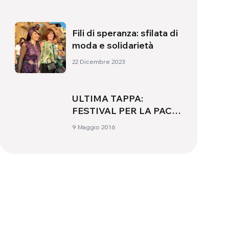
Fili di speranza: sfilata di
moda e solidarietà
22 Dicembre 2023
ULTIMA TAPPA:
FESTIVAL PER LA PACE
E LA SOLIDARIETÀ
9 Maggio 2016