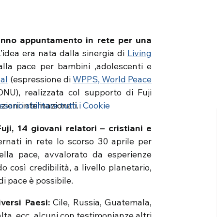
anno appuntamento in rete per una
L’idea era nata dalla sinergia di
Living
alla pace per bambini ,adolescenti e
al
(espressione di
WPPS, World Peace
ONU), realizzata col supporto di Fuji
ioni internazionali.
ario abilitare tutti i Cookie
i, 14 giovani relatori – cristiani e
ernati in rete lo scorso 30 aprile per
ella pace, avvalorato da esperienze
 così credibilità, a livello planetario,
i pace è possibile.
versi Paesi:
Cile, Russia, Guatemala,
ta, ecc. alcuni con testimonianze altri