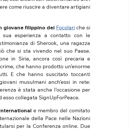
 come riuscire a diventare artigiani
n giovane filippino dei
Focolari
che si
la sua esperienza a contatto con le
testimonianza di Sherook, una ragazza
ciò che si sta vivendo nel suo Paese.
ne in Siria, ancora così precaria e
lacrime, che hanno prodotto un’enorme
tti. E che hanno suscitato toccanti
giovani musulmani anch’essi in rete:
erenza è stata anche l’occasione per
 ad esso collegata SignUpForPeace.
International
e membro del comitato
ternazionale della Pace nelle Nazioni
ularsi per la Conferenza online. Due