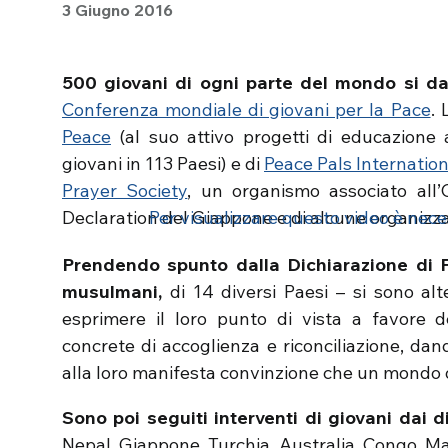
3 Giugno 2016
500 giovani di ogni parte del mondo si d
Conferenza mondiale di giovani per la Pace
. 
Peace
(al suo attivo progetti di educazione 
giovani in 113 Paesi) e di
Peace Pals Internation
Prayer Society
, un organismo associato all’
Declaration del Giappone e di alcune organizzaz
Per visualizzare questo video è necess
Prendendo spunto dalla Dichiarazione di Fuj
musulmani,
di 14 diversi Paesi – si sono alt
esprimere il loro punto di vista a favore d
concrete di accoglienza e riconciliazione, dando
alla loro manifesta convinzione che un mondo d
Sono poi seguiti interventi di giovani dai di
Nepal, Giappone, Turchia, Australia, Congo, Mal