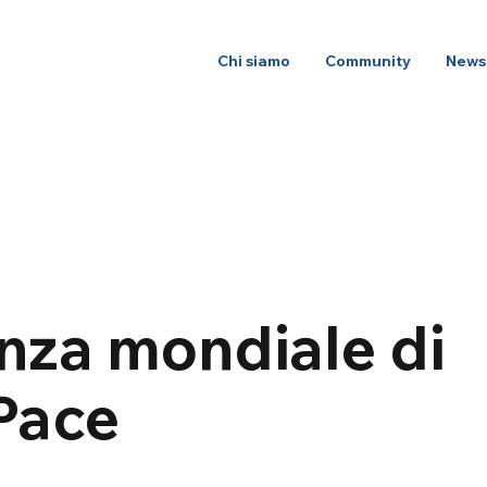
Chi siamo
Community
News
nza mondiale di
 Pace