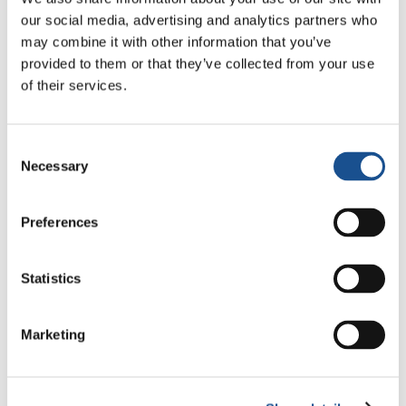
our social media, advertising and analytics partners who
may combine it with other information that you’ve
Dal Sud America tre storie di
provided to them or that they’ve collected from your use
Ecologia, sport e salute
of their services.
30 Luglio 2026
Consent
Festival Re-Imagine Peace, da
Necessary
Selection
Firenze un inno alla pace
24 Luglio 2026
Preferences
Come Toronto vive i Mondiali:
cultura, identità e politica oltre
Statistics
il campo
17 Luglio 2026
Marketing