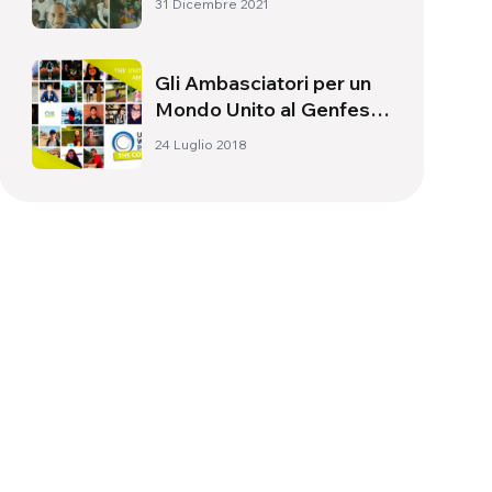
31 Dicembre 2021
Gli Ambasciatori per un
Mondo Unito al Genfest
di Manila
24 Luglio 2018