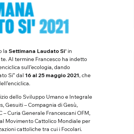
o la
Settimana Laudato Si’
in
nte. Al termine Francesco ha indetto
enciclica sull’ecologia, dando
to Si” dal
16 al 25 maggio 2021
, che
ll’enciclica.
vizio dello Sviluppo Umano e Integrale
is, Gesuiti – Compagnia di Gesù,
IC – Curia Generale Francescani OFM,
 dal Movimento Cattolico Mondiale per
zioni cattoliche tra cui i Focolari.