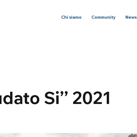
Chi siamo
Community
News
dato Si’’ 2021