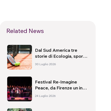
Related News
Dal Sud America tre
storie di Ecologia, sport
e salute
30 Luglio 2026
Festival Re-Imagine
Peace, da Firenze un inno
alla pace
24 Luglio 2026