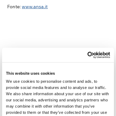
Fonte:
www.ansa.it
Related News
This website uses cookies
We use cookies to personalise content and ads, to
provide social media features and to analyse our traffic.
Dal Sud America tre storie di
We also share information about your use of our site with
Ecologia, sport e salute
our social media, advertising and analytics partners who
30 Luglio 2026
may combine it with other information that you’ve
provided to them or that they’ve collected from your use