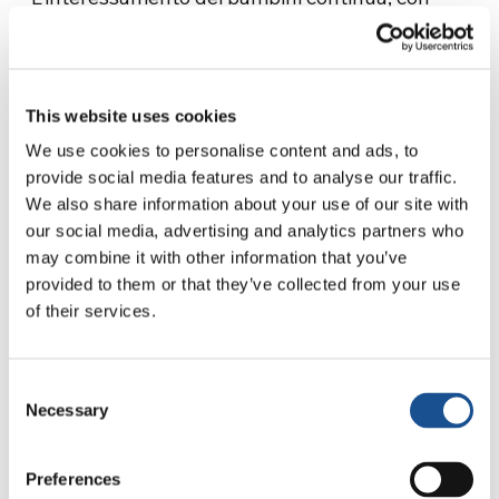
domande, altri disegni “vere opere d’arte” di
amore gratuito e disinteressato. Tutto viene
puntualmente inviato in Thailandia; Luigi,
passando dall’Italia, decide di andare a
This website uses cookies
conoscere quei bambini che gli stavano
We use cookies to personalise content and ads, to
“intasando” la casella di posta elettronica.
provide social media features and to analyse our traffic.
We also share information about your use of our site with
“La cosa interessante e inaspettata”- racconta
our social media, advertising and analytics partners who
Maria Grazia –“è che da questo incontro tra
may combine it with other information that you’ve
provided to them or that they’ve collected from your use
Luigi e i bambini è iniziato un interessamento
of their services.
delle famiglie che, incuriosite dai racconti,
hanno voluto contribuire a sollevare un po’ le
sorti di quei bambini”.
Consent
Necessary
Selection
I bambini di Mae Sot iniziano a far parte della
vita delle famiglie di Latina, improvvisamente
Preferences
passano da essere bambini poveri, a bambini