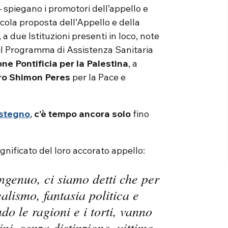
– spiegano i promotori dell’appello e
ccola proposta dell’Appello e della
a due Istituzioni presenti in loco, note
a: il Programma di Assistenza Sanitaria
ne Pontificia per la Palestina
, a
ro Shimon Peres
per la Pace e
sostegno
,
c’è tempo ancora solo
fino
gnificato del loro accorato appello:
ngenuo, ci siamo detti che per
alismo, fantasia politica e
do le ragioni e i torti, vanno
ni, senza distinzione, vittime