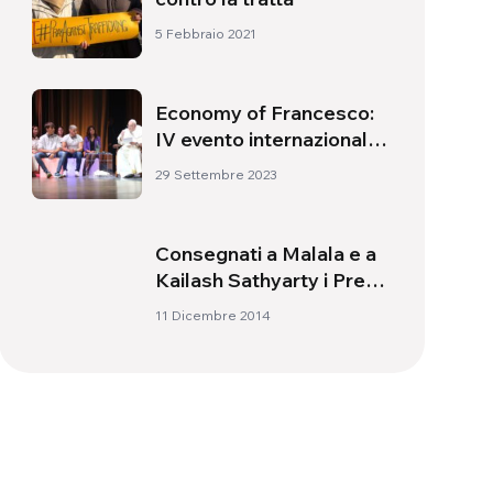
5 Febbraio 2021
Economy of Francesco:
IV evento internazionale
online da Assisi
29 Settembre 2023
Consegnati a Malala e a
Kailash Sathyarty i Premi
Nobel per la Pace
11 Dicembre 2014