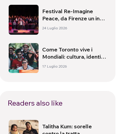
Festival Re-Imagine
Peace, da Firenze un inno
alla pace
24 Luglio 2026
Come Toronto vive i
Mondiali: cultura, identità
e politica oltre il campo
17 Luglio 2026
Readers also like
Talitha Kum: sorelle
contro la tratta