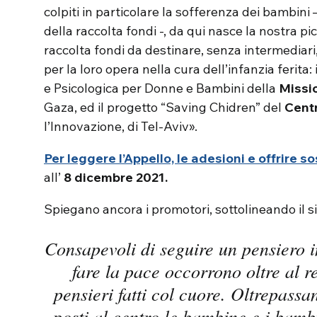
colpiti in particolare la sofferenza dei bambini 
della raccolta fondi -, da qui nasce la nostra pi
raccolta fondi da destinare, senza intermediari, 
per la loro opera nella cura dell’infanzia ferit
e Psicologica per Donne e Bambini della
Missio
Gaza, ed il progetto “Saving Chidren” del
Cent
l’Innovazione, di Tel-Aviv».
Per leggere l’Appello, le adesioni e offrire 
all’
8 dicembre 2021.
Spiegano ancora i promotori, sottolineando il si
Consapevoli di seguire un pensiero i
fare la pace occorrono oltre al re
pensieri fatti col cuore. Oltrepassan
posti al centro le bambine e i bambi