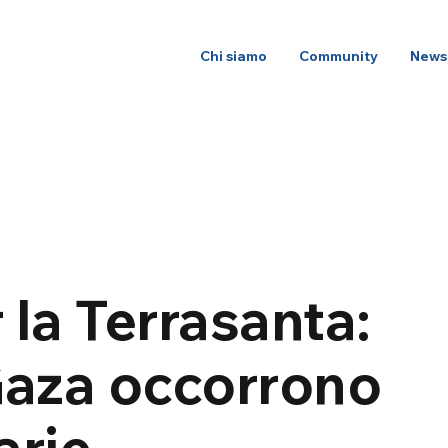
Chi siamo
Community
News
 la Terrasanta:
Gaza occorrono
arie